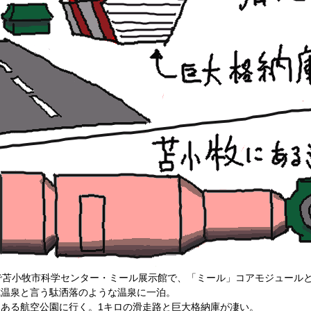
で苫小牧市科学センター・ミール展示館で、「ミール」コアモジュール
成温泉と言う駄洒落のような温泉に一泊。
ある航空公園に行く。1キロの滑走路と巨大格納庫が凄い。