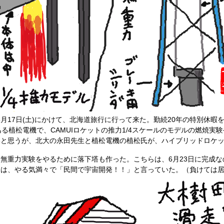
から6月17日(土)にかけて、北海道旅行に行って来た。勤続20年の特別
ある植松電機で、CAMUIロケットの推力1/4スケールのモデルの燃焼
いと思うが、北大の永田先生と植松電機の植松氏が、ハイブリッドロケ
。
無重力実験をやるために落下塔も作った。こちらは、6月23日に完成
氏は、やる気満々で「民間で宇宙開発！！」と言っていた。（負けては