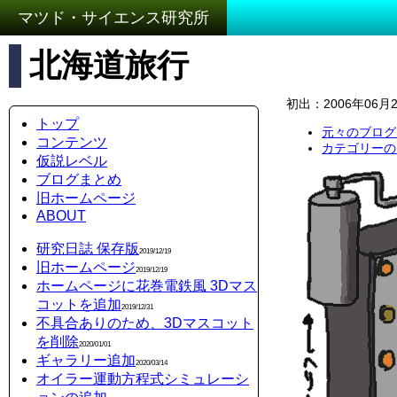
マツド・サイエンス研究所
北海道旅行
初出：2006年06月
トップ
元々のブログ
コンテンツ
カテゴリーの
仮説レベル
ブログまとめ
旧ホームページ
ABOUT
研究日誌 保存版
2019/12/19
旧ホームページ
2019/12/19
ホームページに花巻電鉄風 3Dマス
コットを追加
2019/12/31
不具合ありのため、3Dマスコット
を削除
2020/01/01
ギャラリー追加
2020/03/14
オイラー運動方程式シミュレーシ