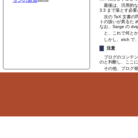
ョンの追加
2020/12/30
最後は、汎用的な X
3.3 まで落とす必
次の TeX 文書
トの扱いが異るた 
なお、Sarge の 
と、これで何とか
しかし、etch
注意
ブログのコンテ
のと判断し、ここ
その他、ブログ