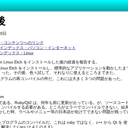
後
20日
・コンテンツへのリンク
インデックス：パソコン・インターネット
デックス：Linux
an Linux Etch をインストールした後の経過を報告する。
n Linux Etch をインストールし、標準的なアプリケーションを動か
 った。その後、色々試して、それなりに使えるところまできた。
ログラムの再コンパイルの件だ。これには大きく３つの問題があった。
om
t2 である。Ruby/Qt2 は、何年も前に更新が止っている。が、ソースコ
コ ンパイルする必要がある。ところがエラーでコンパイルできない。結局、gcc
2 を動かした時、ラベルやメニュー等の日本語が化けてできない問題が残
たプログラムのコンパイルだ。これは ruby ではなく、c++ から Qt を 
解決した( gcc は 4.1 のまま)