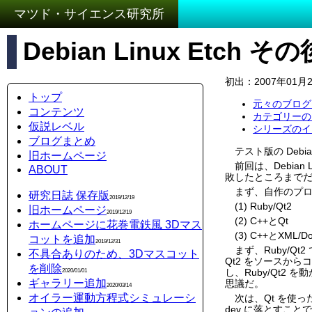
マツド・サイエンス研究所
Debian Linux Etch その
初出：2007年01月
トップ
元々のブログ
コンテンツ
カテゴリーの
仮説レベル
シリーズのイン
ブログまとめ
テスト版の Debi
旧ホームページ
前回は、Debia
ABOUT
敗したところまでだ
まず、自作のプ
研究日誌 保存版
2019/12/19
(1) Ruby/Qt2
旧ホームページ
2019/12/19
(2) C++とQt
ホームページに花巻電鉄風 3Dマス
(3) C++とXML/D
コットを追加
2019/12/31
まず、Ruby/Q
不具合ありのため、3Dマスコット
Qt2 をソースから
を削除
し、Ruby/Qt
2020/01/01
ギャラリー追加
思議だ。
2020/03/14
オイラー運動方程式シミュレーシ
次は、Qt を使っ
dev に落とすことで 