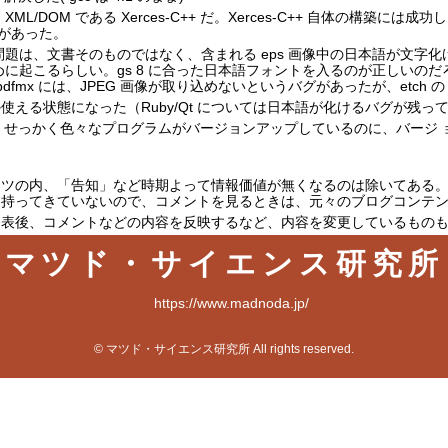
ML/DOM である Xerces-C++ だ。Xerces-C++ 自体の構築には
要があった。
の問題は、文書そのものではなく、含まれる eps 画像中の日本語が文字化
めに起こるらしい。gs 8 に合った日本語フォントを入るのが正しいのだろ
dvipdfmx には、JPEG 画像が取り込めないというバグがあったが、etch 
使える状態になった（Ruby/Qt については日本語が化けるバグが残っ
 で、せっかく色々なプログラムがバージョンアップしているのに、バージ
ンツの内、「告知」など時期よって情報価値が無くなるのは除いてある
に持ってきていないので、コメントを見るときは、元々のブログコンテ
発表後、コメントなどの内容を反映するなど、内容を変更しているもの
マツド・サイエンス研究所
https://www.madnoda.jp/
© マツド・サイエンス研究所 All rights reserved.