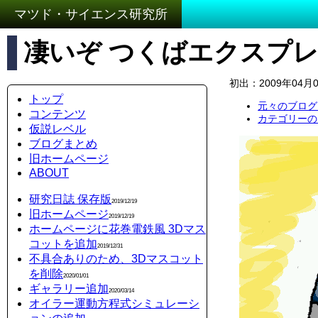
マツド・サイエンス研究所
凄いぞ つくばエクスプ
初出：2009年04月
トップ
元々のブログ
コンテンツ
カテゴリーの
仮説レベル
ブログまとめ
旧ホームページ
ABOUT
研究日誌 保存版
2019/12/19
旧ホームページ
2019/12/19
ホームページに花巻電鉄風 3Dマス
コットを追加
2019/12/31
不具合ありのため、3Dマスコット
を削除
2020/01/01
ギャラリー追加
2020/03/14
オイラー運動方程式シミュレーシ