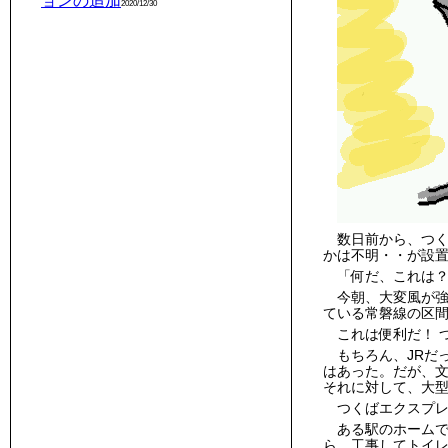
ョンの追加
2020/12/30
数日前から、つく
かは不明・・が設
「何だ、これは？
今朝、大変風が
ている常磐線の区
これは便利だ！ 
もちろん、JRだ
はあった。だが、文
それに対して、大
つくばエクスプ
ある駅のホーム
ら、工事してトイ