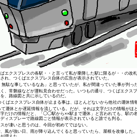
ばエクスプレスの各駅・・と言って私が乗降した駅に限るが・・の改札
置され、つくばエクスプレス自体の広告が表示されていた。
 無駄な事しているなあ」と思っていたが、私が間違っていた事が判っ
強く、常磐線などが運転見合わせだった。いつもの通り、つくばエクス
間を、路線図と共に示しているのだ。
つくばエクスプレス自体が止まる事は、ほとんどないから他社の運休情
って運休とか遅延情報を流している。だが、それは文字だけの情報がほ
字だけの情報だと、「◯◯駅から××駅まで運休」と言われても、駅の
型ディスプレーで路線図ごと情報が表示されていると誰でも判る。
レスが凄いと思うのは、今回が初めてではない。
で、風が強い日、雨が降り込んでくると思っていたら、屋根を改修した
レが増えた。